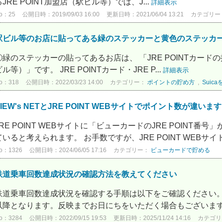
るJRE POINT加盟店（駅ビル等）では、J...
詳細表示
o：25
公開日時：2019/09/03 16:00
更新日時：2021/06/04 13:21
カテゴリー
駅ビル等のお店に貼ってある緑のステッカーと黄色のステッカ
①緑のステッカーの貼ってあるお店は、 「JRE POINTカードの
ビル等）」です。 JRE POINTカード・JRE P...
詳細表示
o：318
公開日時：2022/03/23 14:00
カテゴリー：
ポイントの貯め方
,
Suic
VIEW's NETとJRE POINT WEBサイトでポイント数が違
JRE POINT WEBサイトに「ビューカードのJRE POIN
ていると考えられます。 お手数ですが、JRE POINT WEBサイト.
o：1326
公開日時：2024/06/05 17:16
カテゴリー：
ビューカードで貯める
鉄道乗車回数達成状況の確認方法を教えてください
鉄道乗車回数達成状況を確認する手順は以下をご確認ください。
以降となります。反映までお日にちをいただく場合もございます。 ▼J
o：3284
公開日時：2022/09/15 19:53
更新日時：2025/11/24 14:16
カテゴ