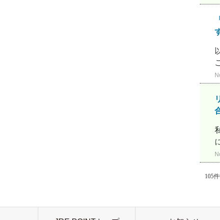
N
合
N
105件