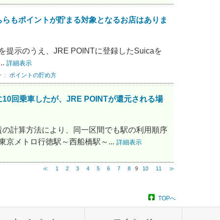
」どちらもポイントが貯まる対象となるお店はありま
提示のうえ、JRE POINTに登録したSuicaを
.
詳細表示
ー：
ポイントの貯め方
回乗車したが、JRE POINTが還元される場
賃の計算方法により、同一区間でも駅の利用順序
東京メトロ行徳駅～西船橋駅～...
詳細表示
≪
1
2
3
4
5
6
7
8
9
10
11
≫
TOPへ