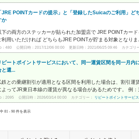
「JRE POINTカードの提示」と「登録したSuicaのご利用
すか
以下の両方のステッカーが貼られた加盟店で JRE POINTカードを
ご利用いただければ どちらもJRE POINTが貯まる対象となりま..
o：480
公開日時：2017/12/06 00:00
更新日時：2021/06/25 09:46
カテゴリ
リピートポイントサービスにおいて、同一運賃区間を同一月内に10
と還...
私鉄との乗継割引が適用となる区間を利用した場合は、割引運
によってJR東日本線の運賃が異なる場合があるためです。 例：
o：2095
公開日時：2026/03/14 00:00
カテゴリー：
リピートポイントサービス
中 81 - 90 件を表示