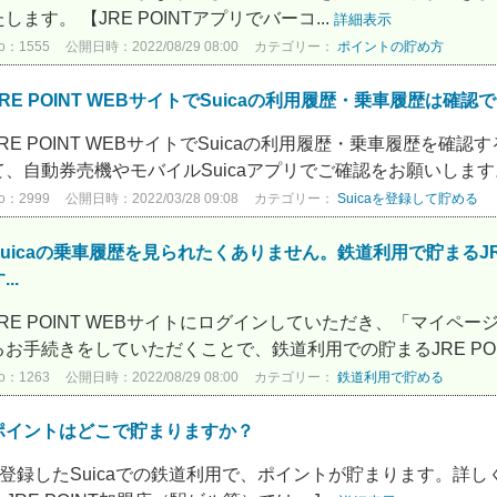
たします。 【JRE POINTアプリでバーコ...
詳細表示
o：1555
公開日時：2022/08/29 08:00
カテゴリー：
ポイントの貯め方
JRE POINT WEBサイトでSuicaの利用履歴・乗車履歴は確認
JRE POINT WEBサイトでSuicaの利用履歴・乗車履歴を確認
て、自動券売機やモバイルSuicaアプリでご確認をお願いします。
o：2999
公開日時：2022/03/28 09:08
カテゴリー：
Suicaを登録して貯める
Suicaの乗車履歴を見られたくありません。鉄道利用で貯まるJR
...
JRE POINT WEBサイトにログインしていただき、「マイペー
るお手続きをしていただくことで、鉄道利用での貯まるJRE POIN
o：1263
公開日時：2022/08/29 08:00
カテゴリー：
鉄道利用で貯める
ポイントはどこで貯まりますか？
■登録したSuicaでの鉄道利用で、ポイントが貯まります。詳