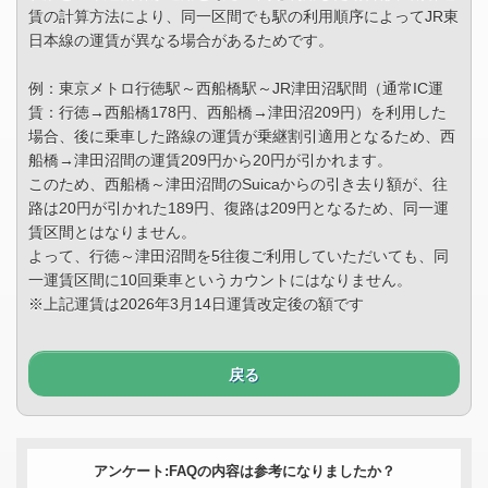
賃の計算方法により、同一区間でも駅の利用順序によってJR東
日本線の運賃が異なる場合があるためです。
例：東京メトロ行徳駅～西船橋駅～JR津田沼駅間（通常IC運
賃：行徳→西船橋178円、西船橋→津田沼209円）を利用した
場合、後に乗車した路線の運賃が乗継割引適用となるため、西
船橋→津田沼間の運賃209円から20円が引かれます。
このため、西船橋～津田沼間のSuicaからの引き去り額が、往
路は20円が引かれた189円、復路は209円となるため、同一運
賃区間とはなりません。
よって、行徳～津田沼間を5往復ご利用していただいても、同
一運賃区間に10回乗車というカウントにはなりません。
※上記運賃は2026年3月14日運賃改定後の額です
戻る
アンケート:FAQの内容は参考になりましたか？