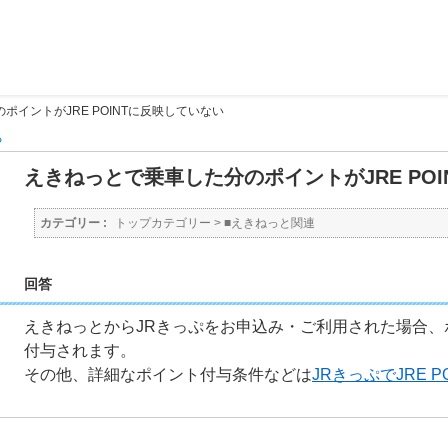
ポイントがJRE POINTに反映していない
る
えきねっとで乗車した分のポイントがJRE PO
カテゴリー :
トップカテゴリー
>
■えきねっと関連
回答
えきねっとからJRきっぷをお申込み・ご利用された場合、
付与されます。
その他、詳細なポイント付与条件などは
JRきっぷでJRE P