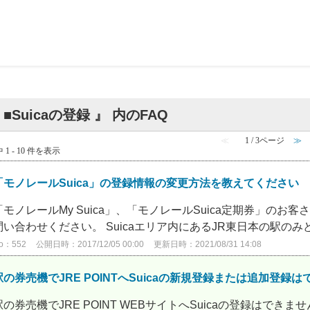
 ■Suicaの登録 』 内のFAQ
≪
1 / 3ページ
≫
 1 - 10 件を表示
「モノレールSuica」の登録情報の変更方法を教えてください
「モノレールMy Suica」、「モノレールSuica定期券」の
問い合わせください。 Suicaエリア内にあるJR東日本の駅のみど
o：552
公開日時：2017/12/05 00:00
更新日時：2021/08/31 14:08
駅の券売機でJRE POINTへSuicaの新規登録または追加登録
駅の券売機でJRE POINT WEBサイトへSuicaの登録はできま