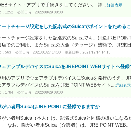
WEBサイト・アプリで手続きをしてください。 詳...
詳細表示
o：1252
公開日時：2022/08/29 08:00
オートチャージ設定をした記名式のSuicaでポイントをためる
オートチャージ設定をした記名式のSuicaでも、別途JRE POIN
盟店でのご利用、またSuicaの入金（チャージ）残額で、JR東日本
o：563
公開日時：2021/01/27 14:00
更新日時：2021/12/14 14:13
ウェアラブルデバイスのSuicaをJREPOINT WEBサイトへ
専用のアプリでウェアラブルデバイスにSuicaを発行のうえ、JRE
ェアラブルデバイスのSuicaをJRE POINT WEBサイト...
詳細表示
o：1784
公開日時：2022/08/29 08:00
障がい者用SuicaはJRE POINTに登録できますか
障がい者用Suica（本人）は、記名式Suicaと同様の扱いになるた
す。 なお、障がい者用Suica（介護者）は、JRE POINT WEB...