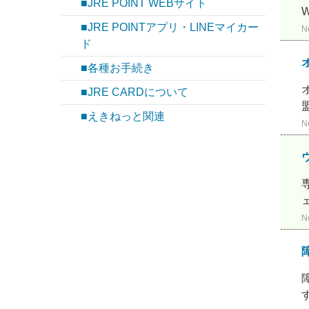
■JRE POINT WEBサイト
■JRE POINTアプリ・LINEマイカー
N
ド
■各種お手続き
■JRE CARDについて
■えきねっと関連
N
N