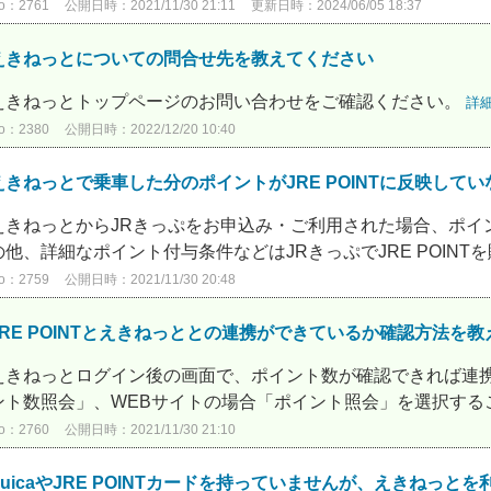
o：2761
公開日時：2021/11/30 21:11
更新日時：2024/06/05 18:37
えきねっとについての問合せ先を教えてください
えきねっとトップページのお問い合わせをご確認ください。
詳
o：2380
公開日時：2022/12/20 10:40
えきねっとで乗車した分のポイントがJRE POINTに反映してい
えきねっとからJRきっぷをお申込み・ご利用された場合、ポイン
の他、詳細なポイント付与条件などはJRきっぷでJRE POINTを
o：2759
公開日時：2021/11/30 20:48
JRE POINTとえきねっととの連携ができているか確認方法を
えきねっとログイン後の画面で、ポイント数が確認できれば連携
ント数照会」、WEBサイトの場合「ポイント照会」を選択すること
o：2760
公開日時：2021/11/30 21:10
SuicaやJRE POINTカードを持っていませんが、えきねっ