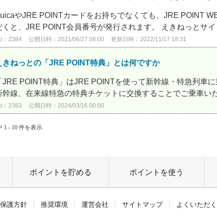
SuicaやJRE POINTカードをお持ちでなくても、JRE POI
だくと、JRE POINT会員番号が発行されます。 えきねっとサイト
o：2384
公開日時：2021/06/27 08:00
更新日時：2022/11/17 18:31
えきねっとの「JRE POINT特典」とは何ですか
「JRE POINT特典」はJRE POINTを使って新幹線・特急列車
新幹線、在来線特急の特典チケットに交換することでご乗車いただ
o：2383
公開日時：2024/03/16 00:00
 1 - 10 件を表示
ポイントを貯める
ポイントを使う
保護方針
推奨環境
運営会社
サイトマップ
よくいただく