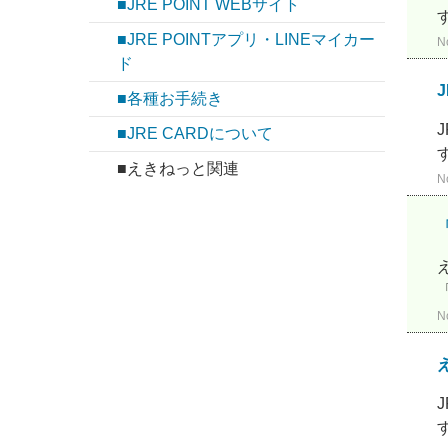
■JRE POINT WEBサイト
■JRE POINTアプリ・LINEマイカー
N
ド
■各種お手続き
■JRE CARDについて
■えきねっと関連
N
N