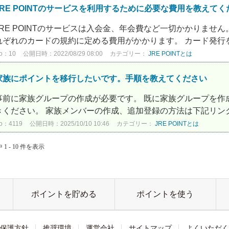
JRE POINTのサービスを利用するために必要な費用を教えてく
JRE POINTのサービスは入会金、年会費など一切かかりませ
れぞれのカードの規約に定める費用がかかります。 カード発行を
o：10
公開日時：2022/08/29 08:00
カテゴリー：
JRE POINTとは
家族にポイントを移行したいです。手順を教えてください
事前に家族グループの作成が必要です。 既に家族グループを作
きください。 家族メンバーの作成、追加登録の方法は下記リンク先
o：4119
公開日時：2025/10/10 10:46
カテゴリー：
JRE POINTとは
 1 - 10 件を表示
ポイントを貯める
ポイントを使う
保護方針
推奨環境
運営会社
サイトマップ
よくいただく