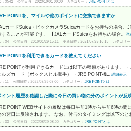
o：3542
公開日時：2023/10/01 00:00
カテゴリー：
JRE POINTとは
JRE POINTを、マイルや他のポイントに交換できますか
JALカードSuica・ビックカメラSuicaカードをお持ちの場合、
換することが可能です。 【JALカードSuicaをお持ちの場合...
詳
o：34
公開日時：2016/01/29 15:11
更新日時：2021/07/29 16:15
カテゴリー
JRE POINTを利用できるカードを教えてください
JRE POINTが利用できるカードには以下の種類があります。 ・J
ヒルズカード（ボックスヒル取手） ・JRE POINT機...
詳細表示
o：11
公開日時：2022/08/29 08:00
カテゴリー：
JRE POINTとは
ポイント履歴を確認した際に今日の買い物の分のポイントが反
JRE POINT WEBサイトの履歴は毎日午前1時から午前6時
物の翌日に反映されます。 なお、付与のタイミングは以下のとおり
o：33
公開日時：2022/08/29 08:00
カテゴリー：
JRE POINTとは