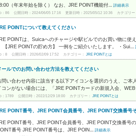
18:00（年末年始を除く） なお、JRE POINT機能付...
詳細表示
o：86
公開日時：2024/06/05 17:16
更新日時：2025/05/12 10:36
カテゴリー
JRE POINTについて教えてください
JRE POINTは、Suicaへのチャージや駅ビルでのお買い物
【JRE POINTの貯め方】 一例をご紹介いたします。 ・Sui...
o：8
公開日時：2026/02/09 17:52
カテゴリー：
JRE POINTとは
メールでのお問い合わせ方法を教えてください
お問い合わせ内容に該当する以下アイコンを選択のうえ、ご本人
イコンがない場合には、「JRE POINTカードの新規入会、WEB
o：1789
公開日時：2022/12/29 18:00
カテゴリー：
JRE POINTとは
JRE POINT番号、JRE POINT会員番号、JRE POINT交
JRE POINT番号、JRE POINT会員番号、JRE POINT交
OINT番号 JRE POINT番号は、JRE POIN...
詳細表示