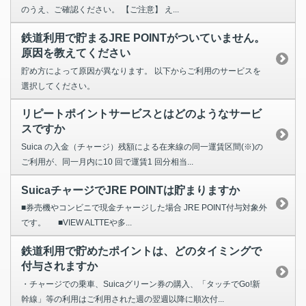
のうえ、ご確認ください。 【ご注意】 え...
鉄道利用で貯まるJRE POINTがついていません。
原因を教えてください
貯め方によって原因が異なります。 以下からご利用のサービスを
選択してください。
リピートポイントサービスとはどのようなサービ
スですか
Suica の入金（チャージ）残額による在来線の同一運賃区間(※)の
ご利用が、同一月内に10 回で運賃1 回分相当...
SuicaチャージでJRE POINTは貯まりますか
■券売機やコンビニで現金チャージした場合 JRE POINT付与対象外
です。 ■VIEW ALTTEや多...
鉄道利用で貯めたポイントは、どのタイミングで
付与されますか
・チャージでの乗車、Suicaグリーン券の購入、「タッチでGo!新
幹線」等の利用はご利用された週の翌週以降に順次付...