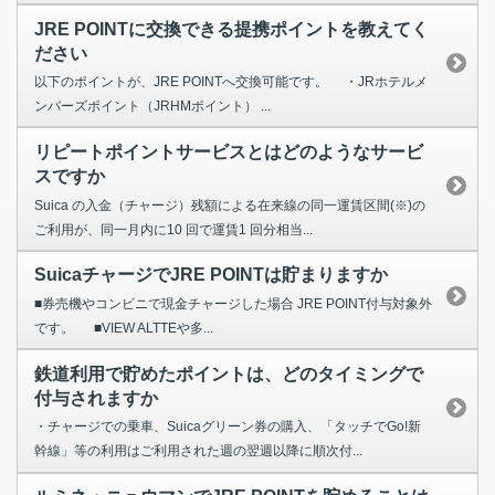
JRE POINTに交換できる提携ポイントを教えてく
ださい
以下のポイントが、JRE POINTへ交換可能です。 ・JRホテルメ
ンバーズポイント（JRHMポイント） ...
リピートポイントサービスとはどのようなサービ
スですか
Suica の入金（チャージ）残額による在来線の同一運賃区間(※)の
ご利用が、同一月内に10 回で運賃1 回分相当...
SuicaチャージでJRE POINTは貯まりますか
■券売機やコンビニで現金チャージした場合 JRE POINT付与対象外
です。 ■VIEW ALTTEや多...
鉄道利用で貯めたポイントは、どのタイミングで
付与されますか
・チャージでの乗車、Suicaグリーン券の購入、「タッチでGo!新
幹線」等の利用はご利用された週の翌週以降に順次付...