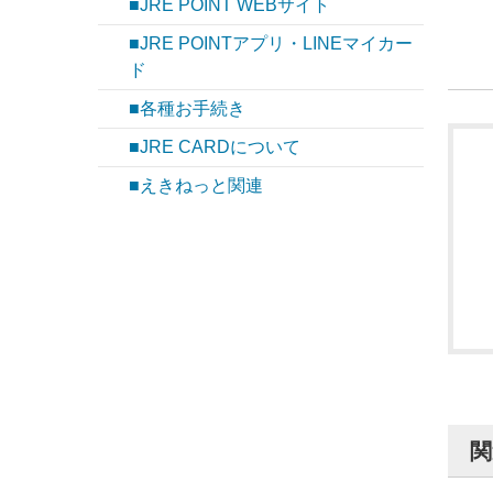
■JRE POINT WEBサイト
■JRE POINTアプリ・LINEマイカー
ド
■各種お手続き
■JRE CARDについて
■えきねっと関連
関