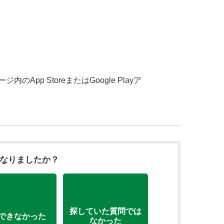
App StoreまたはGoogle Playア
になりましたか？
探していた質問では
できなかった
なかった