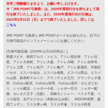
何卒ご理解賜りますよう、お願い申し上げます。
※「JRE POINT引換券」は、2020年度発行分を持ちまして発
行を終了いたしました。また、2020年度発行分の引換は、
2021年5月31日（月）までで終了いたしました。詳しくは
こちら
JRE POINT 引換券とJRE POINTカードをお持ちの上、以下の
引換可能店のインフォメーションにお越しください。
[引換可能店舗（2020年11月10日時点）]
青森ラビナ、秋田アルス・トピコ、アトレ恵比寿、アトレ目
黒、アトレ大井町、アトレ大森、アトレ川崎、アトレ吉祥寺、
アトレ上野、アトレ松戸、アトレ亀戸、アトレ新浦安、宇都宮
パセオ、エスパル仙台、エスパル福島、エスパル郡山、エスパ
ル山形、錦糸町テルミナ、グランデュオ立川、グランデュオ蒲
田、CoCoLo新潟、CoCoLo長岡、CoCoLo湯沢・がんぎどお
り、シァル横浜、シャポー小岩、シャポー市川、シャポー船
橋、セレオ八王子（北館）、高崎モントレー、ペリエ千葉、ペ
リエ稲毛、水戸エクセル（本館/みなみ館）、MIDORI長野、盛
岡フェザン、ラスカ茅ヶ崎、ラスカ平塚、ラスカ小田原