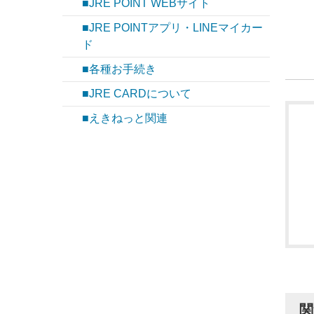
■JRE POINT WEBサイト
■JRE POINTアプリ・LINEマイカー
ド
■各種お手続き
■JRE CARDについて
■えきねっと関連
関