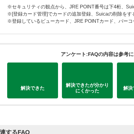
※セキュリティの観点から、JRE POINT番号は下4桁、Su
※[登録カード管理]でカードの追加登録、Suicaの削除を
※登録しているビューカード、JRE POINTカード、バ
アンケート:FAQの内容は参考
解決できたが分かり
解決できた
解決
にくかった
連するFAQ