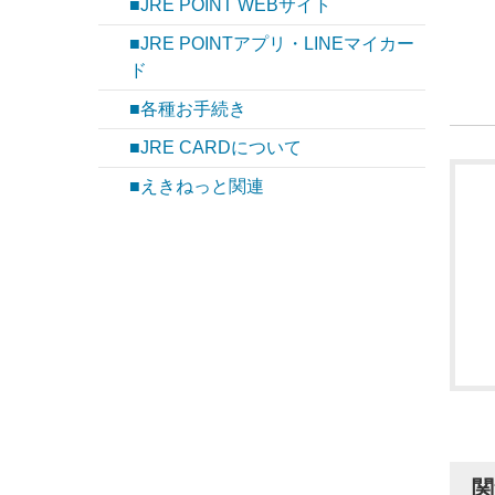
■JRE POINT WEBサイト
■JRE POINTアプリ・LINEマイカー
ド
■各種お手続き
■JRE CARDについて
■えきねっと関連
関