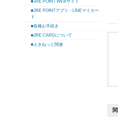
■JRE POINT WEBサイト
■JRE POINTアプリ・LINEマイカー
ド
■各種お手続き
■JRE CARDについて
■えきねっと関連
関