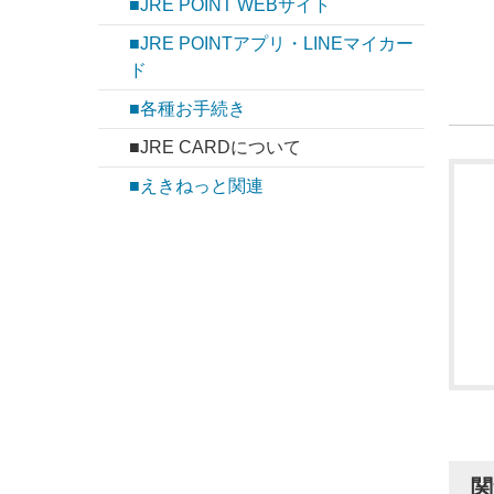
■JRE POINT WEBサイト
■JRE POINTアプリ・LINEマイカー
ド
■各種お手続き
■JRE CARDについて
■えきねっと関連
関