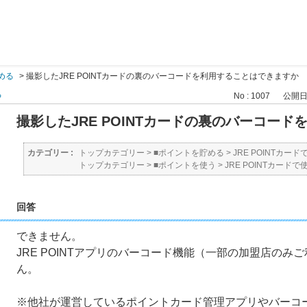
貯める
>
撮影したJRE POINTカードの裏のバーコードを利用することはできますか
る
No : 1007
公開日時 
撮影したJRE POINTカードの裏のバーコー
カテゴリー :
トップカテゴリー
>
■ポイントを貯める
>
JRE POINTカー
トップカテゴリー
>
■ポイントを使う
>
JRE POINTカードで
回答
できません。
JRE POINTアプリのバーコード機能（一部の加盟店の
ん。
※他社が運営しているポイントカード管理アプリやバーコ