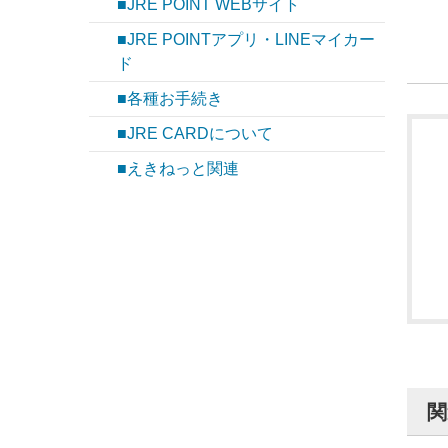
■JRE POINT WEBサイト
■JRE POINTアプリ・LINEマイカー
ド
■各種お手続き
■JRE CARDについて
■えきねっと関連
関