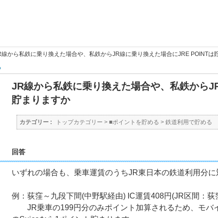
R線から私鉄に乗り換えた場合や、私鉄からJR線に乗り換えた場合にJRE POINTは
る
JR線から私鉄に乗り換えた場合や、私鉄からJR線
貯まりますか
カテゴリー :
トップカテゴリー
>
■ポイントを貯める
>
鉄道利用で貯める
回答
いずれの場合も、乗車運賃のうちJR東日本の鉄道利用分に対し
例：荻窪～九段下間(中野駅経由) IC運賃408円(JR区間：
JR乗車の199円分のみポイント加算されるため、モバイル