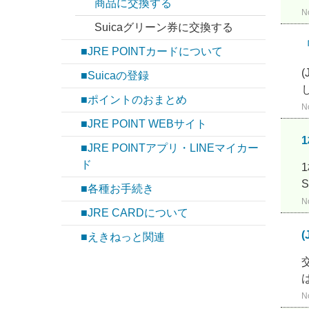
商品に交換する
N
Suicaグリーン券に交換する
■JRE POINTカードについて
■Suicaの登録
■ポイントのおまとめ
N
■JRE POINT WEBサイト
■JRE POINTアプリ・LINEマイカー
ド
■各種お手続き
N
■JRE CARDについて
■えきねっと関連
N