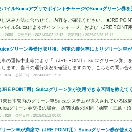
モバイルSuicaアプリでポイントチャージやSuicaグリーン
申し込み方法に合わせて、内容をご確認ください。 ■JRE PO
モバイルSuicaによるポイントチャージ、および（JRE POINT用）
o：2659
公開日時：2021/09/02 12:42
更新日時：2026/02/25 16:14
Suicaグリーン券受け取り後、列車の運休等によりグリーン車
列車の運転中止等により「（JRE POINT）Suicaグリーン
しします。当日の運行状況を確認しますので、こちらの問い合わせ
o：824
公開日時：2024/06/05 17:16
（JRE POINT用）Suicaグリーン券が使用できる区間を教えて
JR東日本管内のグリーン車Suicaシステムが導入されている区間で
Suicaグリーン券交換の場合、函南以西の区間（函南・三島・沼
o：829
公開日時：2018/03/12 00:00
グリーン車が満席で（JRE POINT用）Suicaグリーン券が