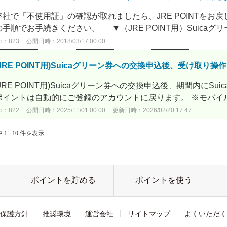
弊社で「不使用証」の確認が取れましたら、JRE POINTをお
の手順でお手続きください。 ▼（JRE POINT用）Suicaグリー
o：823
公開日時：2018/03/17 00:00
(JRE POINT用)Suicaグリーン券への交換申込後、受け取
(JRE POINT用)Suicaグリーン券への交換申込後、期間内に
ポイントは自動的にご登録のアカウントに戻ります。 ※モバイルSu
o：822
公開日時：2025/11/01 00:00
更新日時：2026/02/20 17:47
 1 - 10 件を表示
ポイントを貯める
ポイントを使う
保護方針
推奨環境
運営会社
サイトマップ
よくいただく