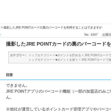
>
撮影したJRE POINTカードの裏のバーコードを利用することはできますか
る
No : 1007
公開日時 
撮影したJRE POINTカードの裏のバーコー
カテゴリー :
トップカテゴリー
>
■ポイントを貯める
>
JRE POINTカー
トップカテゴリー
>
■ポイントを使う
>
JRE POINTカードで
回答
できません。
JRE POINTアプリのバーコード機能（一部の加盟店の
ん。
※他社が運営しているポイントカード管理アプリやバーコ